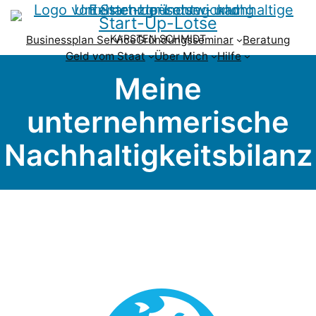
Start-Up-Lotse
KARSTEN SCHMIDT
Businessplan Service
Gründungsseminar
Beratung
Geld vom Staat
Über Mich
Hilfe
Meine
unternehmerische
Nachhaltigkeits­bilanz