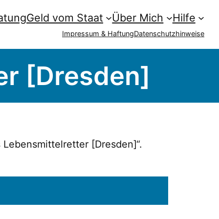
atung
Geld vom Staat
Über Mich
Hilfe
Impressum & Haftung
Datenschutzhinweise
er [Dresden]
ebensmittelretter [Dresden]“.