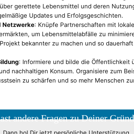
e über gerettete Lebensmittel und deren Nutzun
elmäßige Updates und Erfolgsgeschichten.
d Netzwerke
: Knüpfe Partnerschaften mit loka
rmärkten, um Lebensmittelabfälle zu minimiere
n Projekt bekannter zu machen und so dauerhaf
Bildung
: Informiere und bilde die Öffentlichkei
 und nachhaltigen Konsum. Organisiere zum Bei
usstsein zu schärfen und so mehr Menschen z
ast andere Fragen zu Deiner Grün
Dann hol Dir jetzt persönliche Unterstützung.