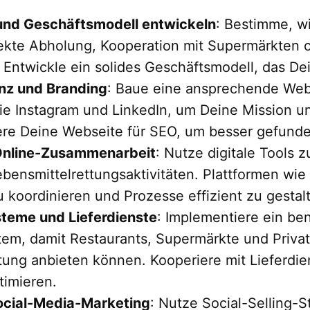
 und Geschäftsmodell entwickeln
: Bestimme, w
ekte Abholung, Kooperation mit Supermärkten o
 Entwickle ein solides Geschäftsmodell, das Dei
nz und Branding
: Baue eine ansprechende Webs
e Instagram und LinkedIn, um Deine Mission u
iere Deine Webseite für SEO, um besser gefund
 Online-Zusammenarbeit
: Nutze digitale Tools 
bensmittelrettungsaktivitäten. Plattformen wie
u koordinieren und Prozesse effizient zu gestal
teme und Lieferdienste
: Implementiere ein be
em, damit Restaurants, Supermärkte und Priva
tung anbieten können. Kooperiere mit Lieferdi
timieren.
Social-Media-Marketing
: Nutze Social-Selling-S