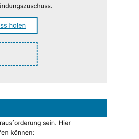
ründungszuschuss.
ss holen
rausforderung sein. Hier
lfen können: