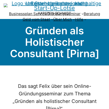
Start-Up-Lotse
KARSTEN SCHMIDT
Businessplan Service
Gründungsseminar
Beratung
Geld vom Staat
Über Mich
Hilfe
Gründen als
Holistischer
Consultant [Pirna]
Das sagt Felix über sein Online-
Gründungsseminar zum Thema
„Gründen als holistischer Consultant
[Pirna]“.