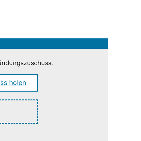
ründungszuschuss.
ss holen