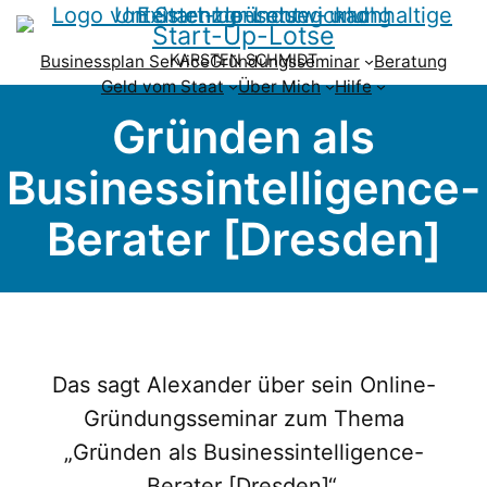
Start-Up-Lotse
KARSTEN SCHMIDT
Businessplan Service
Gründungsseminar
Beratung
Geld vom Staat
Über Mich
Hilfe
Gründen als
Businessintelligence-
Berater [Dresden]
Das sagt Alexander über sein Online-
Gründungsseminar zum Thema
„Gründen als Businessintelligence-
Berater [Dresden]“.