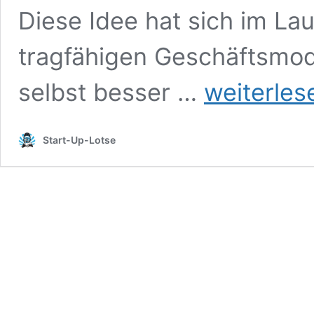
Diese Idee hat sich im La
tragfähigen Geschäftsmode
Gründen
selbst besser …
weiterles
als
Holistischer
Consultant
Start-Up-Lotse
[Pirna]